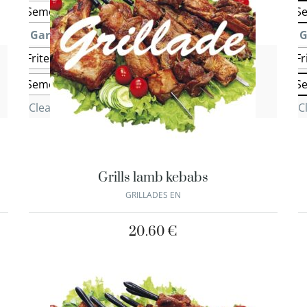
Semoule
S
Garniture 2
: Salade Marocaine
G
Frites
Salade Marocaine
Salade verte
Fr
Semoule
S
Clear
C
Grills lamb kebabs
GRILLADES EN
20.60
€