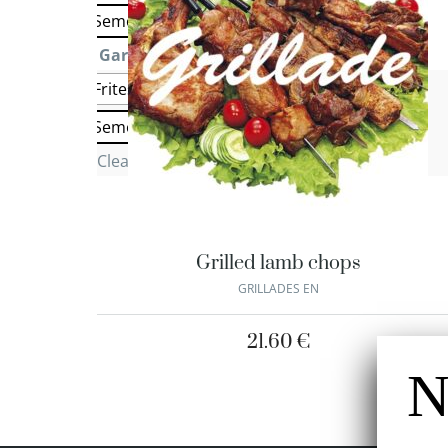
Semoule
Garniture 2
: Semoule
Frites
Salade Marocaine
Salade verte
Semoule
Clear
Grilled lamb chops
GRILLADES EN
21.60
€
N