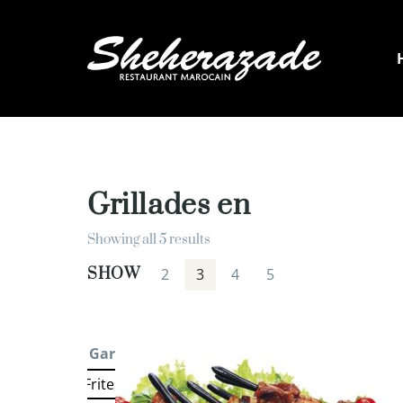
Grillades en
Showing all 5 results
SHOW
2
3
4
5
Garniture 1
: Frites
Frites
Salade Marocaine
Salade verte