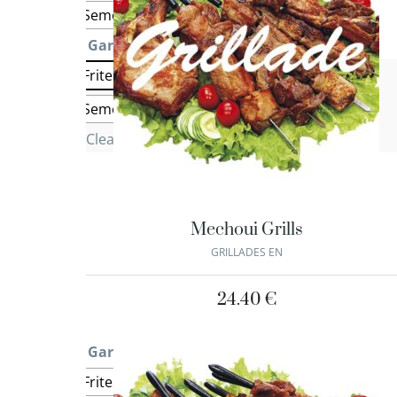
Semoule
Garniture 2
: Frites
Frites
Salade Marocaine
Salade verte
Semoule
Clear
Mechoui Grills
GRILLADES EN
24.40
€
Garniture 1
: Semoule
Frites
Salade Marocaine
Salade verte