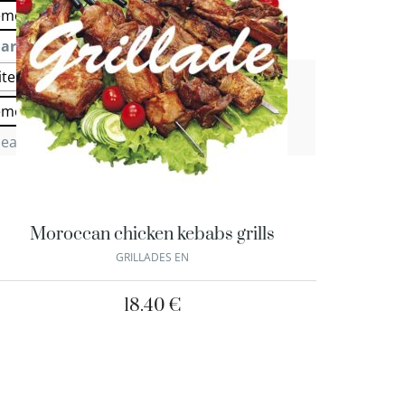
emoule
arniture 2
: Semoule
ites
Salade Marocaine
Salade verte
emoule
lear
Moroccan chicken kebabs grills
GRILLADES EN
18.40
€