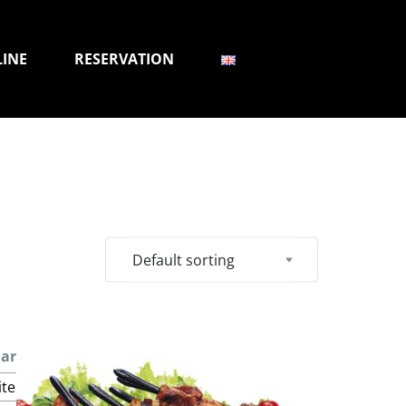
LINE
RESERVATION
Default sorting
arniture 1
: Semoule
ites
Salade Marocaine
Salade verte