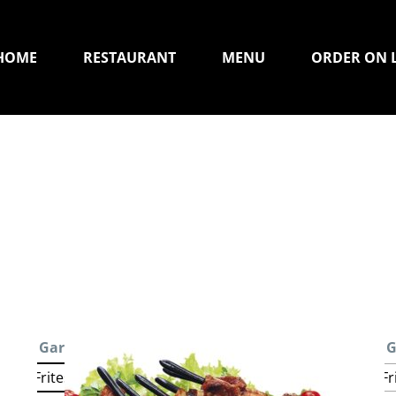
HOME
RESTAURANT
MENU
ORDER ON 
Garniture 1
: Frites
G
Frites
Salade Marocaine
Salade verte
Fr