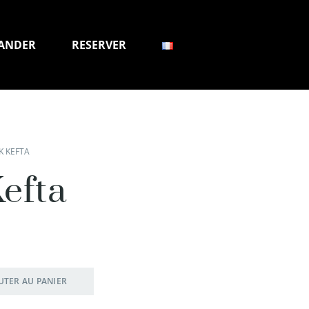
ANDER
RESERVER
K KEFTA
Kefta
UTER AU PANIER