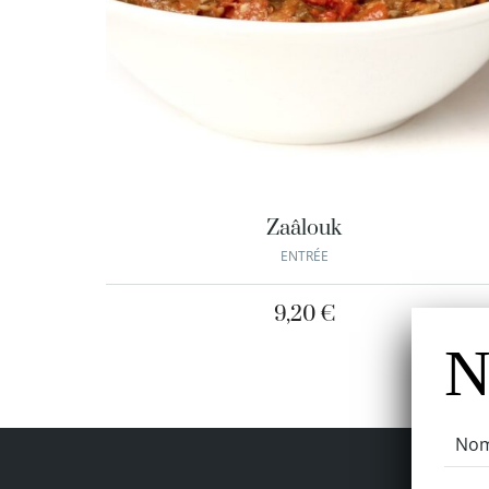
Zaâlouk
ENTRÉE
9,20
€
N