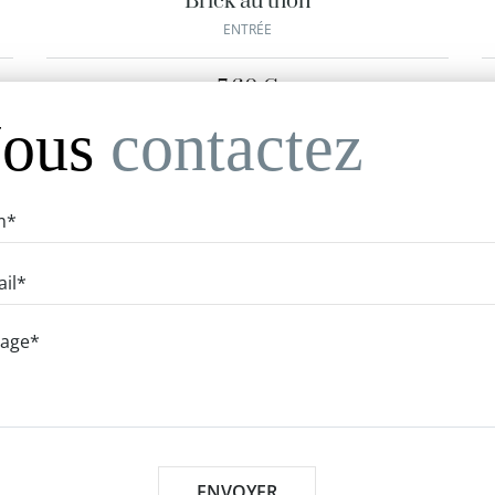
Brick au thon
ENTRÉE
7,60
€
ous
contactez