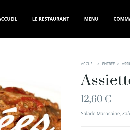
ACCUEIL
LE RESTAURANT
MENU
COMM
ACCUEIL
ENTRÉE
ASSI
Assiett
12,60
€
Salade Marocaine, Zaâl