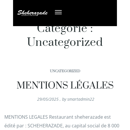
Catégorie :
Uncategorized
UNCATEGORIZED
MENTIONS LÉGALES
29/05/2025
,
by
smartadmin22
MENTIONS LEGALES Restaurant sheherazade est
édité par : SCHEHERAZADE, au capital social de 8 000