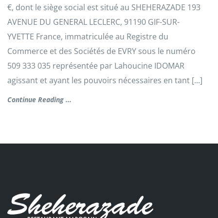
€, dont le siège social est situé au SHEHERAZADE 193
AVENUE DU GENERAL LECLERC, 91190 GIF-SUR-
YVETTE France, immatriculée au Registre du
Commerce et des Sociétés de EVRY sous le numéro
509 333 035 représentée par Lahoucine IDOMAR
agissant et ayant les pouvoirs nécessaires en tant [...]
Continue Reading ...